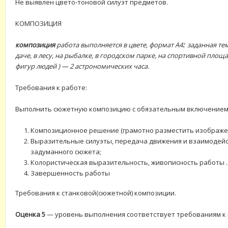
Не выявлен цвето-тоновой силуэт предметов.
КОМПОЗИЦИЯ
композиция
работа выполняется в цвете, формат А4
:
заданная тема
даче, в лесу, на рыбалке, в городском парке, на спортивной площ
фигур людей ) — 2 астрономических часа.
Требования к работе:
Выполнить сюжетную композицию с обязательным включением 
Композиционное решение (грамотно разместить изображен
Выразительные силуэты, передача движения и взаимодейст
задуманного сюжета;
Колористическая выразительность, живописность работы .
Завершенность работы
Требования к станковой(сюжетной) композиции.
Оценка 5
— уровень выполнения соответствует требованиям к р